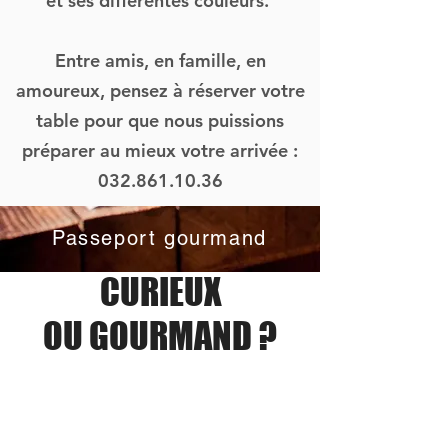
et ses différentes couleurs.
Entre amis, en famille, en
amoureux, pensez à réserver votre
table pour que nous puissions
préparer au mieux votre arrivée :
032.861.10.36
Passeport gourmand
CURIEUX
OU GOURMAND ?
Avenue de la Gare 6B
2114 Fleurier, Suisse
Tél: +41 32 861 10 36